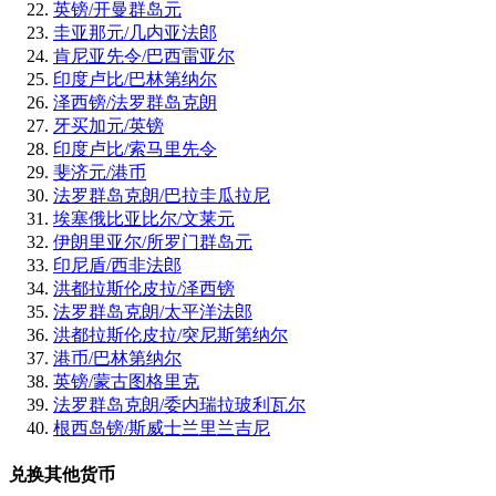
英镑/开曼群岛元
圭亚那元/几内亚法郎
肯尼亚先令/巴西雷亚尔
印度卢比/巴林第纳尔
泽西镑/法罗群岛克朗
牙买加元/英镑
印度卢比/索马里先令
斐济元/港币
法罗群岛克朗/巴拉圭瓜拉尼
埃塞俄比亚比尔/文莱元
伊朗里亚尔/所罗门群岛元
印尼盾/西非法郎
洪都拉斯伦皮拉/泽西镑
法罗群岛克朗/太平洋法郎
洪都拉斯伦皮拉/突尼斯第纳尔
港币/巴林第纳尔
英镑/蒙古图格里克
法罗群岛克朗/委内瑞拉玻利瓦尔
根西岛镑/斯威士兰里兰吉尼
兑换其他货币