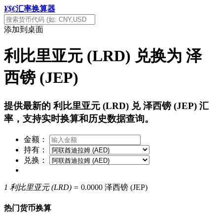
¥$€
汇率换算器
添加到桌面
利比里亚元 (LRD) 兑换为 泽
西镑 (JEP)
提供最新的 利比里亚元 (LRD) 兑 泽西镑 (JEP) 汇
率，支持实时换算和历史数据查询。
金额：
持有：
兑换：
1 利比里亚元 (LRD) =
0.0000 泽西镑 (JEP)
热门货币换算