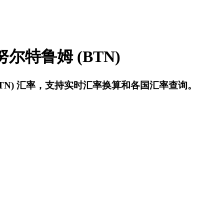
努尔特鲁姆 (BTN)
 (BTN) 汇率，支持实时汇率换算和各国汇率查询。