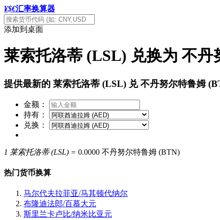
¥$€
汇率换算器
添加到桌面
莱索托洛蒂 (LSL) 兑换为 不丹
提供最新的 莱索托洛蒂 (LSL) 兑 不丹努尔特鲁姆
金额：
持有：
兑换：
1 莱索托洛蒂 (LSL) =
0.0000 不丹努尔特鲁姆 (BTN)
热门货币换算
马尔代夫拉菲亚/马其顿代纳尔
布隆迪法郎/百慕大元
斯里兰卡卢比/纳米比亚元