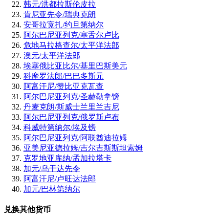
韩元/洪都拉斯伦皮拉
肯尼亚先令/瑞典克朗
安哥拉宽扎/约旦第纳尔
阿尔巴尼亚列克/塞舌尔卢比
危地马拉格查尔/太平洋法郎
澳元/太平洋法郎
埃塞俄比亚比尔/基里巴斯美元
科摩罗法郎/巴巴多斯元
阿富汗尼/赞比亚克瓦查
阿尔巴尼亚列克/圣赫勒拿镑
丹麦克朗/斯威士兰里兰吉尼
阿尔巴尼亚列克/俄罗斯卢布
科威特第纳尔/埃及镑
阿尔巴尼亚列克/阿联酋迪拉姆
亚美尼亚德拉姆/吉尔吉斯斯坦索姆
克罗地亚库纳/孟加拉塔卡
加元/乌干达先令
阿富汗尼/卢旺达法郎
加元/巴林第纳尔
兑换其他货币