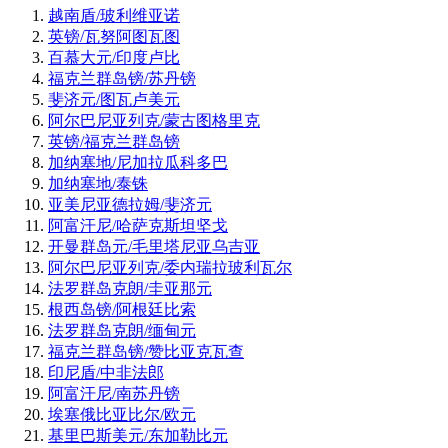
越南盾/玻利维亚诺
英镑/瓦努阿图瓦图
百慕大元/印度卢比
福克兰群岛镑/苏丹镑
斐济元/图瓦卢美元
阿尔巴尼亚列克/蒙古图格里克
英镑/福克兰群岛镑
加纳塞地/尼加拉瓜科多巴
加纳塞地/泰铢
亚美尼亚德拉姆/斐济元
阿富汗尼/哈萨克斯坦坚戈
开曼群岛元/毛里塔尼亚乌吉亚
阿尔巴尼亚列克/委内瑞拉玻利瓦尔
法罗群岛克朗/圭亚那元
根西岛镑/阿根廷比索
法罗群岛克朗/缅甸元
福克兰群岛镑/赞比亚克瓦查
印尼盾/中非法郎
阿富汗尼/南苏丹镑
埃塞俄比亚比尔/欧元
基里巴斯美元/东加勒比元