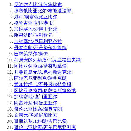
尼泊尔卢比/菲律宾比索
埃塞俄比亚比尔/布隆迪法郎
港币/埃塞俄比亚比尔
格鲁吉亚拉里/港币
加纳塞地/沙特里亚尔
刚果法郎/伯利兹元
加纳塞地/尼日利亚奈拉
丹麦克朗/不丹努尔特鲁姆
巴林第纳尔/泰铢
荷属安的列斯盾/乌克兰格里夫纳
冈比亚达拉西/圣赫勒拿镑
开曼群岛元/以色列新谢克尔
阿尔巴尼亚列克/瑞典克朗
孟加拉塔卡/不丹努尔特鲁姆
冈比亚达拉西/哈萨克斯坦坚戈
加纳塞地/也门里亚尔
阿富汗尼/阿曼里亚尔
哥伦比亚比索/瑞典克朗
文莱元/多米尼加比索
哥斯达黎加科朗/古巴比索
哥伦比亚比索/阿尔巴尼亚列克