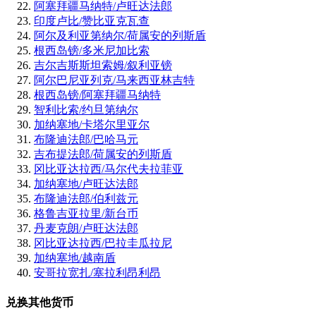
阿塞拜疆马纳特/卢旺达法郎
印度卢比/赞比亚克瓦查
阿尔及利亚第纳尔/荷属安的列斯盾
根西岛镑/多米尼加比索
吉尔吉斯斯坦索姆/叙利亚镑
阿尔巴尼亚列克/马来西亚林吉特
根西岛镑/阿塞拜疆马纳特
智利比索/约旦第纳尔
加纳塞地/卡塔尔里亚尔
布隆迪法郎/巴哈马元
吉布提法郎/荷属安的列斯盾
冈比亚达拉西/马尔代夫拉菲亚
加纳塞地/卢旺达法郎
布隆迪法郎/伯利兹元
格鲁吉亚拉里/新台币
丹麦克朗/卢旺达法郎
冈比亚达拉西/巴拉圭瓜拉尼
加纳塞地/越南盾
安哥拉宽扎/塞拉利昂利昂
兑换其他货币