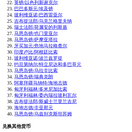
英镑/以色列新谢克尔
巴巴多斯元/埃及镑
玻利维亚诺/巴西雷亚尔
吉布提法郎/乌克兰格里夫纳
瑞士法郎/荷属安的列斯盾
马恩岛镑/也门里亚尔
马恩岛镑/萨摩亚塔拉
牙买加元/危地马拉格查尔
印度卢比/阿根廷比索
玻利维亚诺/波兰兹罗提
约旦第纳尔/特立尼达和多巴哥元
马恩岛镑/乌拉圭比索
马恩岛镑/瑞典克朗
阿塞拜疆马纳特/海地古德
匈牙利福林/多米尼加比索
匈牙利福林/委内瑞拉玻利瓦尔
吉布提法郎/斯威士兰里兰吉尼
海地古德/圭亚那元
马恩岛镑/乌兹别克斯坦苏姆
兑换其他货币