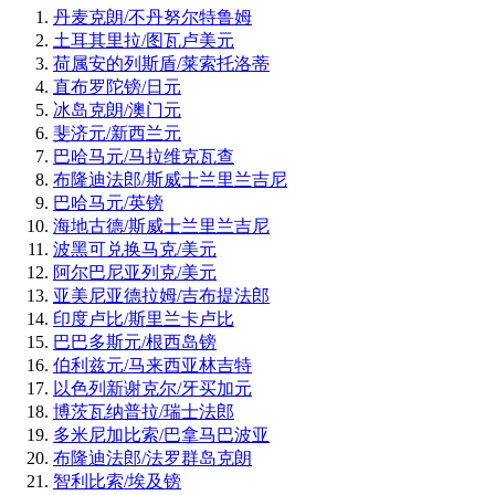
丹麦克朗/不丹努尔特鲁姆
土耳其里拉/图瓦卢美元
荷属安的列斯盾/莱索托洛蒂
直布罗陀镑/日元
冰岛克朗/澳门元
斐济元/新西兰元
巴哈马元/马拉维克瓦查
布隆迪法郎/斯威士兰里兰吉尼
巴哈马元/英镑
海地古德/斯威士兰里兰吉尼
波黑可兑换马克/美元
阿尔巴尼亚列克/美元
亚美尼亚德拉姆/吉布提法郎
印度卢比/斯里兰卡卢比
巴巴多斯元/根西岛镑
伯利兹元/马来西亚林吉特
以色列新谢克尔/牙买加元
博茨瓦纳普拉/瑞士法郎
多米尼加比索/巴拿马巴波亚
布隆迪法郎/法罗群岛克朗
智利比索/埃及镑