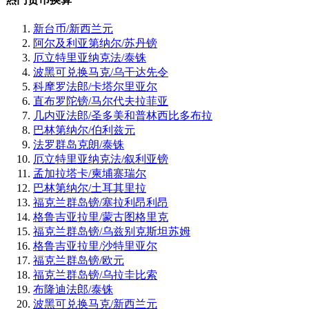
新台币/新西兰元
阿尔及利亚第纳尔/苏丹镑
厄立特里亚纳克法/泰铢
波黑可兑换马克/乌干达先令
科摩罗法郎/卡塔尔里亚尔
直布罗陀镑/马尔代夫拉菲亚
几内亚法郎/圣多美和普林西比多布拉
巴林第纳尔/伯利兹元
法罗群岛克朗/泰铢
厄立特里亚纳克法/叙利亚镑
孟加拉塔卡/柬埔寨瑞尔
巴林第纳尔/土耳其里拉
福克兰群岛镑/塞拉利昂利昂
格鲁吉亚拉里/蒙古图格里克
福克兰群岛镑/乌兹别克斯坦苏姆
格鲁吉亚拉里/沙特里亚尔
福克兰群岛镑/欧元
福克兰群岛镑/乌拉圭比索
布隆迪法郎/泰铢
波黑可兑换马克/新西兰元