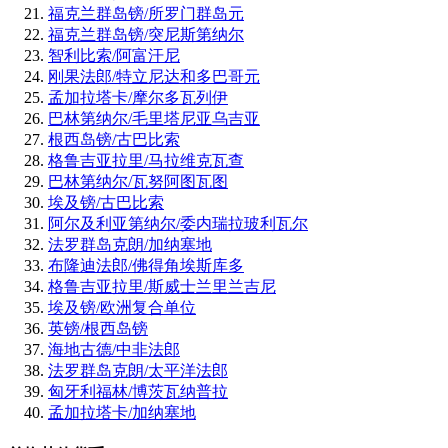
福克兰群岛镑/所罗门群岛元
福克兰群岛镑/突尼斯第纳尔
智利比索/阿富汗尼
刚果法郎/特立尼达和多巴哥元
孟加拉塔卡/摩尔多瓦列伊
巴林第纳尔/毛里塔尼亚乌吉亚
根西岛镑/古巴比索
格鲁吉亚拉里/马拉维克瓦查
巴林第纳尔/瓦努阿图瓦图
埃及镑/古巴比索
阿尔及利亚第纳尔/委内瑞拉玻利瓦尔
法罗群岛克朗/加纳塞地
布隆迪法郎/佛得角埃斯库多
格鲁吉亚拉里/斯威士兰里兰吉尼
埃及镑/欧洲复合单位
英镑/根西岛镑
海地古德/中非法郎
法罗群岛克朗/太平洋法郎
匈牙利福林/博茨瓦纳普拉
孟加拉塔卡/加纳塞地