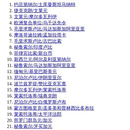
约旦第纳尔/土库曼斯坦马纳特
捷克克朗/文莱元
文莱元/摩尔多瓦列伊
欧洲复合单位/乌干达先令
毛里求斯卢比/马达加斯加阿里亚里
摩洛哥迪拉姆/孟加拉塔卡
毛里求斯卢比/古巴比索
秘鲁索尔/印度卢比
菲律宾比索/新台币
新西兰元/阿尔及利亚第纳尔
秘鲁索尔/马达加斯加阿里亚里
缅甸元/基里巴斯美元
尼泊尔卢比/伊朗里亚尔
波兰兹罗提/赞比亚克瓦查
摩尔多瓦列伊/莱索托洛蒂
莱索托洛蒂/瑞典克朗
尼泊尔卢比/白俄罗斯卢布
蒙古图格里克/圣多美和普林西比多布拉
莱索托洛蒂/太平洋法郎
所罗门群岛元/加元
秘鲁索尔/牙买加元