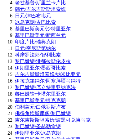
老挝基普/斯里兰卡卢比
韩元/吉尔吉斯斯坦索姆
日元/津巴布韦元
冰岛克朗/古巴比索
基里巴斯美元/沙特里亚尔
基里巴斯美元/新西兰元
印度卢比/瑞典克朗
日元/突尼斯第纳尔
科摩罗法郎/智利比索
黎巴嫩镑/洪都拉斯伦皮拉
伊朗里亚尔/墨西哥比索
吉尔吉斯斯坦索姆/纳米比亚元
伊拉克第纳尔/阿塞拜疆马纳特
黎巴嫩镑/厄立特里亚纳克法
黎巴嫩镑/卡塔尔里亚尔
基里巴斯美元/捷克克朗
伯利兹元/白俄罗斯卢布
佛得角埃斯库多/黎巴嫩镑
吉尔吉斯斯坦索姆/波黑可兑换马克
黎巴嫩镑/圣赫勒拿镑
伊朗里亚尔/冰岛克朗