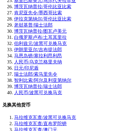
基里巴斯美元/马尔代夫拉菲亚
博茨瓦纳普拉/哥伦比亚比索
肯尼亚先令/墨西哥比索
伊拉克第纳尔/哥伦比亚比索
老挝基普/瑞士法郎
博茨瓦纳普拉/图瓦卢美元
白俄罗斯卢布/土耳其里拉
伯利兹元/波黑可兑换马克
伊朗里亚尔/吉布提法郎
马恩岛镑/塞拉利昂利昂
人民币/乌克兰格里夫纳
日元/印尼盾
瑞士法郎/索马里先令
智利比索/阿尔及利亚第纳尔
博茨瓦纳普拉/瑞士法郎
人民币/波黑可兑换马克
兑换其他货币
马拉维克瓦查/波黑可兑换马克
马拉维克瓦查/直布罗陀镑
马拉维克瓦查/澳门元