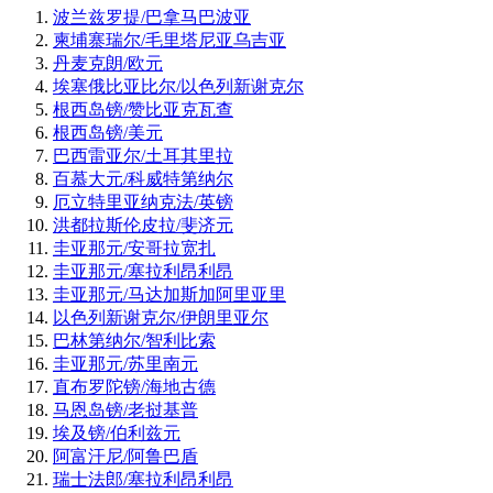
波兰兹罗提/巴拿马巴波亚
柬埔寨瑞尔/毛里塔尼亚乌吉亚
丹麦克朗/欧元
埃塞俄比亚比尔/以色列新谢克尔
根西岛镑/赞比亚克瓦查
根西岛镑/美元
巴西雷亚尔/土耳其里拉
百慕大元/科威特第纳尔
厄立特里亚纳克法/英镑
洪都拉斯伦皮拉/斐济元
圭亚那元/安哥拉宽扎
圭亚那元/塞拉利昂利昂
圭亚那元/马达加斯加阿里亚里
以色列新谢克尔/伊朗里亚尔
巴林第纳尔/智利比索
圭亚那元/苏里南元
直布罗陀镑/海地古德
马恩岛镑/老挝基普
埃及镑/伯利兹元
阿富汗尼/阿鲁巴盾
瑞士法郎/塞拉利昂利昂