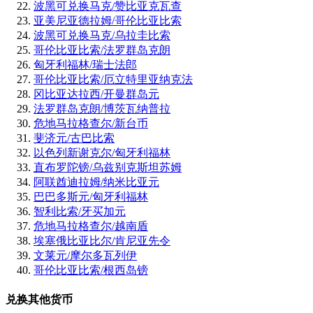
波黑可兑换马克/赞比亚克瓦查
亚美尼亚德拉姆/哥伦比亚比索
波黑可兑换马克/乌拉圭比索
哥伦比亚比索/法罗群岛克朗
匈牙利福林/瑞士法郎
哥伦比亚比索/厄立特里亚纳克法
冈比亚达拉西/开曼群岛元
法罗群岛克朗/博茨瓦纳普拉
危地马拉格查尔/新台币
斐济元/古巴比索
以色列新谢克尔/匈牙利福林
直布罗陀镑/乌兹别克斯坦苏姆
阿联酋迪拉姆/纳米比亚元
巴巴多斯元/匈牙利福林
智利比索/牙买加元
危地马拉格查尔/越南盾
埃塞俄比亚比尔/肯尼亚先令
文莱元/摩尔多瓦列伊
哥伦比亚比索/根西岛镑
兑换其他货币